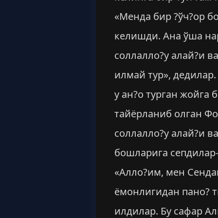
«Менда бир ?ўч?ор бо
келишди. Ана ўша на
соллалло?у алай?и ва
илмай тур», дедилар
у ан?о турган жойга 
тайёрланиб олган Фо
соллалло?у алай?и в
бошларига сепдилар-
«Алло?им, мен Сенда
ёмонлигидан пано? ти
илдилар. Бу сафар Ал