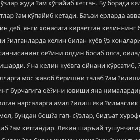
сўзлар жуда ?ам кўпайиб кетган. Бу борада ке
тлар ?ам кўпайиб кетади. Баъзи ерларда ав
ин деб, янги хонасига кираётган келиннинг 
и ?илганларда келин билан куёв ўз хоналар
инчисининг оё?ини олдин босиб олса, оила
йишарди. Яна келин куёвга ойнани кўрсатиб,
лларга мос жавоб беришни талаб ?ам ?илишар
инг бурчагига оё?ини ювиши яна нималардир
илган нарсаларга амал ?илиш ёки ?илмаслик 
ол, бундан бош?а гап- сўзлар, бидъат хуроф
либ ?ам кетгандир. Лекин шаръий тушунчалар