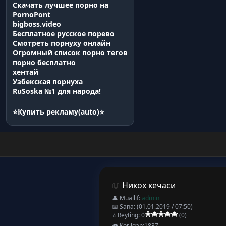
Скачать лучшее порно на
PornoPont
bigboss.video
Бесплатное русское порево
Смотреть порнуху онлайн
Огромный список порно тегов
порно бесплатно
хентай
Узбекская порнуха
RuSoska №1 для народа!
⭐
Купить рекламу(auto)
⭐
📖
Никох кечаси
👤 Muallif:
admin
📅 Sana:
(01.01.2019 / 07:50)
⭐ Reyting:
0
(0)
👁 Korilgan:
1837