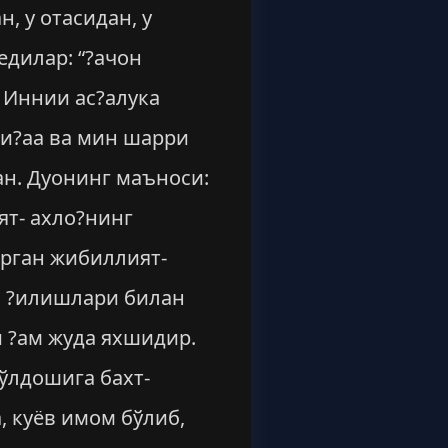
, у отасидан, у
едилар: “?ачон
! Иннии ас?алука
ри?аа ва мин шарри
ан. Дуонинг маъноси:
ят- ахло?нинг
ерган жибиллият-
о ?илишлари билан
и ?ам жуда яхшидир.
йўлдошига бахт-
, куёв имом бўлиб,