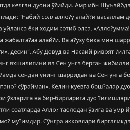
тда келган дуони ў?ийди. Амр ибн Шуъайбдан
лиади: “Набий соллалло?у алай?и васаллам д
а уйланса ёки ходим сотиб олса, «Алло?умма
а жабалта?аа алай?и. Ва а?узу бика мин шар
и», десин”. Абу Довуд ва Насаий ривоят ?илг
инг яхшилигини ва Сен унга берган жибилли
?амда сендан унинг шарридан ва Сен унга б
пано? сўрайман». Келин-куёвга бош?алар ду
ари ўзларига ва бир-бирларига дуо ?илишлар
тли соатларда Алло? таолодан ўзига ва умр 
лмо? му?имдир. Сўнгра икковлари биргаликда