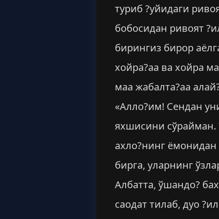
туриб ?уйидаги ривоя
бобосидан ривоят ?и
бирингиз бирор аёлг
хойра?аа ва хойра ма
маа жабалта?аа алай?
«Алло?им! Сендан ун
яхшисини сўрайман. 
ахло?нинг ёмонидан 
бирга, уларнинг ўзл
Албатта, ўшандо? бах
саодат тилаб, дуо ?и