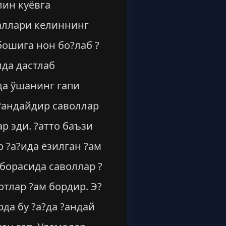
лин куёвга
валлари келиннинг
бошига нон бо?лаб ?
ида дастлаб
да ўшанинг гапи
 ?андайдир саволлар
 эди. ?атто баъзи
 ?а?ида ёзилган ?ам
борасида саволлар ?
отлар ?ам бордир. Э?
да бу ?а?да ?андай