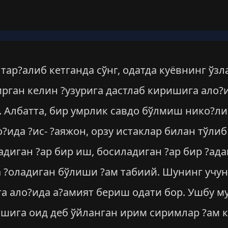
 тар?алиб кетганда сўнг, одатда куёвнинг ўз
ирган келин ?узурига дастлаб киришига ало?
. Албатта, бир умрлик савдо бўлмиш нико?ли
?ида ?ис- ?аяжон, орзу истаклар билан тўли
диган ?ар бир иш, босиладиган ?ар бир ?ада
а ?оладиган бўлиши ?ам табиий. Шунинг учун
га ало?ида а?амият бериш одати бор. Ушбу м
ишига оид деб ўйланган ирим сиримлар ?ам к