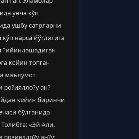
ан гап. Уламолар
ида унча кўп
сида ушбу сатрларни
 кўп нарса йў?лигига
иш ?ийинлашадиган
рга кейин топган
ки маълумот
и ро?иялло?у ан?
ўйдан кейин биринчи
ечаси бўлганида
Толибга: «Эй Али,
з розиялло?у ан?у: