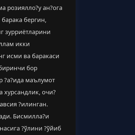
ма розиялло?у ан?ога
 барака бергин,
нг зурриётларини
аллам икки
нг исми ва баракаси
 биринчи бор
р ?а?ида маълумот
 хурсандлик, очи?
авсия ?илинган.
ради. Бисмилла?и
онасига ?ўлини ?ўйиб