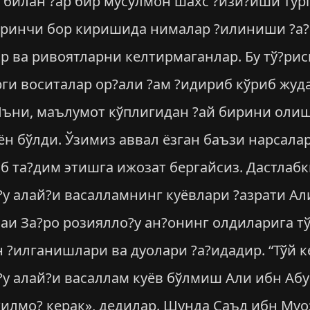
 билан ?ар бир мусулмон шахс ?изи?иши тург
иринчи бор киришида нималар ?илиниши ?а?
р ва ривоятларни келтирмаганлар. Бу тў?ри
ги воситалар ор?али ?ам ?идириб кўриб жуда
 Яъни, маълумот кўплигидан ?ай бирини ол
ён бўлди. Ўзимиз аввал ёзган баъзи нарсала
 та?дим этишга ижозат бергайсиз. Дастлаб
?у алай?и васалламнинг куёвлари ?азрати Ал
аи За?ро розиялло?у ан?онинг олдиларига т
?илганишлари ва дуолари ?а?идадир. “Тўй к
у алай?и васаллам куёв бўлмиш Али ибн Абу 
?илмо? керак», дедилар. Шунда Саъд ибн Муо