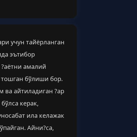
лари учун тайёрланган
ида эътибор
 ?аётни амалий
б тошган бўлиши бор.
м ва айтиладиган ?ар
 бўлса керак,
уносабат ила келажак
ўпайган. Айни?са,