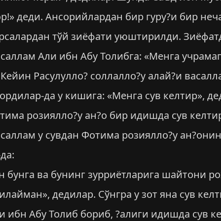
р!» деди. Ансорийлардан бир гуру?и бир неч
рсалардан тўй зиёфати уюштирилди. Зиёфат
саллам Али ибн Абу Толибга: «Менга учрамаг
. Кейин Расулулло? соллалло?у алай?и васал
бордилар-да у кишига: «Менга сув келтир», д
тима розиялло?у ан?о бир идишда сув келти
асаллам у сувдан Фотима розиялло?у ан?онин
да:
н бунга ва бунинг зурриётларига шайтони 
лайман», дедилар. Сўнгра у зот яна сув кел
и ибн Абу Толиб бориб, ?алиги идишда сув к