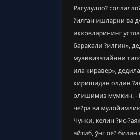
Расулулло? соллалло
?илган ишларни ва д
икковларининг устла
баракали ?илгин», д
муаввизатайнни тило
ила киравер», дедил
киришидан олдин ?ав
олишимиз мумкин. - 
че?ра ва мулойимлик
Чунки, келин ?ис-?ая
айтиб, ўнг оё? била