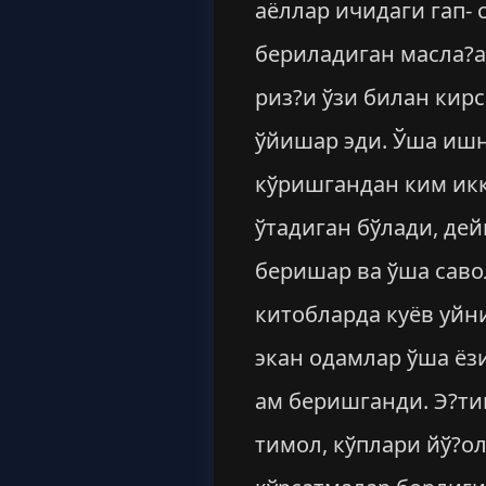
аёллар ичидаги гап- 
бериладиган масла?а
риз?и ўзи билан кирс
ўйишар эди. Ўша ишн
кўришгандан ким икк
ўтадиган бўлади, де
беришар ва ўша саво
китобларда куёв уйн
экан одамлар ўша ёз
ам беришганди. Э?тим
тимол, кўплари йў?о