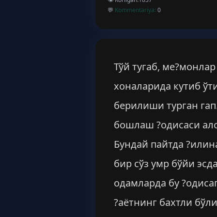
💬
Kommentariya:
0
Тўй тугаб, ме?монлар
хоналарида кутиб ўт
берилиши турган гап
бошлаш ?одисаси ало
Бундай пайтда ?илина
бир сўз умр бўйи эсд
одамларда бу ?одиса
?аётнинг бахтли бўл