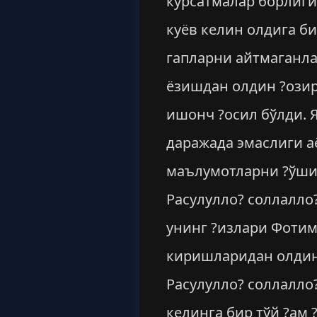
кўрсатмалар борлиги
куёв келин олдига б
гапларни айтмаганла
ёзишдан олдин ?озир
ишонч ?осил бўлди.
даражада эмаслиги а
маълумотларни ?ўшиб
Расулулло? соллалло
унинг ?излари Фотим
киришларидан олдин 
Расулулло? соллалло?
келинга бир тўй ?ам 