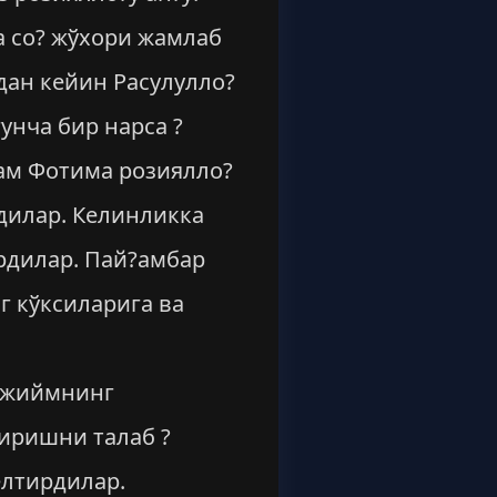
а со? жўхори жамлаб
дан кейин Расулулло?
унча бир нарса ?
лам Фотима розиялло?
едилар. Келинликка
рдилар. Пай?амбар
г кўксиларига ва
рожиймнинг
тиришни талаб ?
елтирдилар.