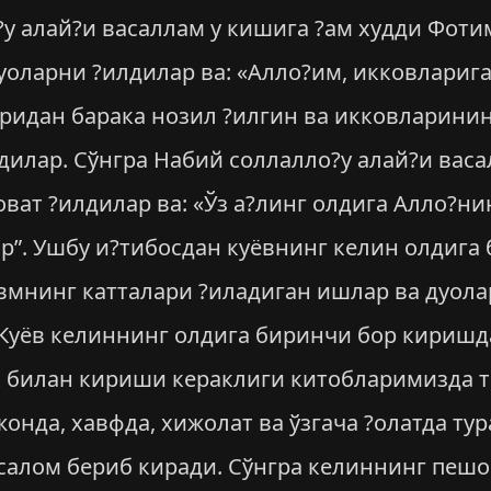
?у алай?и васаллам у кишига ?ам худди Фоти
уоларни ?илдилар ва: «Алло?им, икковларига
ридан барака нозил ?илгин ва икковларини
едилар. Сўнгра Набий соллалло?у алай?и вас
ват ?илдилар ва: «Ўз а?линг олдига Алло?ни
ар”. Ушбу и?тибосдан куёвнинг келин олдига
мнинг катталари ?иладиган ишлар ва дуола
Куёв келиннинг олдига биринчи бор киришда
 билан кириши кераклиги китобларимизда т
жонда, хавфда, хижолат ва ўзгача ?олатда ту
н салом бериб киради. Сўнгра келиннинг пеш